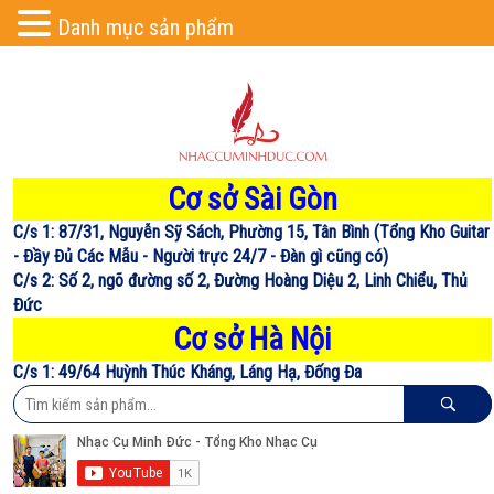
Danh mục sản phẩm
Cơ sở Sài Gòn
C/s 1: 87/31, Nguyễn Sỹ Sách, Phường 15, Tân Bình (Tổng Kho Guitar
- Đầy Đủ Các Mẫu - Người trực 24/7 - Đàn gì cũng có)
C/s 2: Số 2, ngõ đường số 2, Đường Hoàng Diệu 2, Linh Chiểu, Thủ
Đức
Cơ sở Hà Nội
C/s 1: 49/64 Huỳnh Thúc Kháng, Láng Hạ, Đống Đa