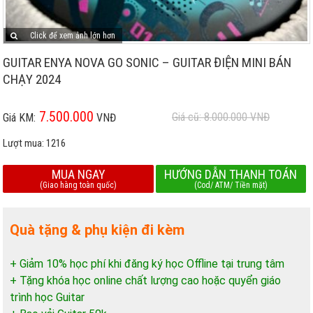
Click để xem ảnh lớn hơn
GUITAR ENYA NOVA GO SONIC – GUITAR ĐIỆN MINI BÁN
CHẠY 2024
7.500.000
Giá cũ: 8.000.000
VNĐ
Giá KM:
VNĐ
Lượt mua:
1216
MUA NGAY
HƯỚNG DẪN THANH TOÁN
(Giao hàng toàn quốc)
(Cod/ ATM/ Tiền mặt)
Quà tặng & phụ kiện đi kèm
+ Giảm 10% học phí khi đăng ký học Offline tại trung tâm
+ Tặng khóa học online chất lượng cao hoặc quyển giáo
trình học Guitar