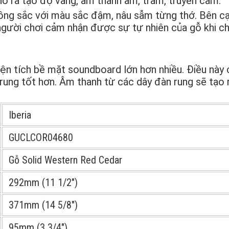
ho ra tạo độ vang, âm thanh ấm, trầm, truyền cảm.
ng sắc với màu sắc đậm, nâu sẫm từng thớ. Bên c
người chơi cảm nhận được sự tự nhiên của gỗ khi chơ
ện tích bề mặt soundboard lớn hơn nhiều. Điều này 
 rung tốt hơn. Âm thanh từ các dây đàn rung sẽ tạo
Iberia
GUCLCOR04680
Gỗ Solid Western Red Cedar
292mm (11 1/2″)
371mm (14 5/8″)
95mm (3 3/4″)