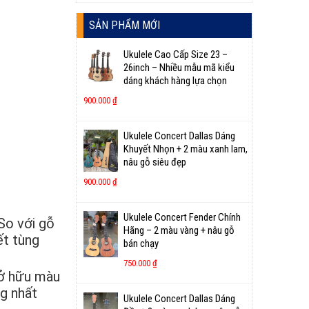
SẢN PHẨM MỚI
Ukulele Cao Cấp Size 23 –
26inch – Nhiều mẫu mã kiểu
dáng khách hàng lựa chọn
900.000
₫
Ukulele Concert Dallas Dáng
Khuyết Nhọn + 2 màu xanh lam,
nâu gỗ siêu đẹp
900.000
₫
Ukulele Concert Fender Chính
So với gỗ
Hãng – 2 màu vàng + nâu gỗ
ết tùng
bán chạy
750.000
₫
sở hữu màu
g nhất
Ukulele Concert Dallas Dáng