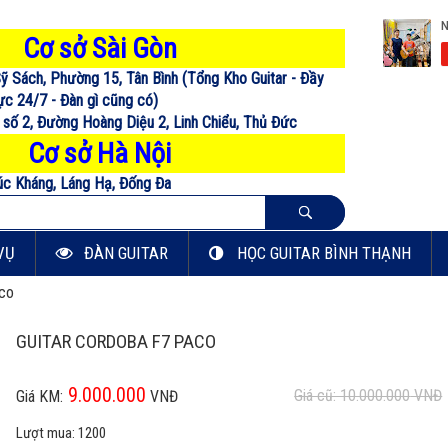
Cơ sở Sài Gòn
ỹ Sách, Phường 15, Tân Bình (Tổng Kho Guitar - Đầy
c 24/7 - Đàn gì cũng có)
 số 2, Đường Hoàng Diệu 2, Linh Chiểu, Thủ Đức
Cơ sở Hà Nội
úc Kháng, Láng Hạ, Đống Đa
VỤ
ĐÀN GUITAR
HỌC GUITAR BÌNH THẠNH
aco
GUITAR CORDOBA F7 PACO
9.000.000
Giá cũ: 10.000.000
VNĐ
Giá KM:
VNĐ
Lượt mua:
1200