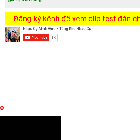
Đăng ký kênh để xem clip test đàn chi
co