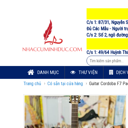
C/s 1: 87/31, Nguyễn S
Đủ Các Mẫu - Người trự
C/s 2: Số 2, ngõ đường
C/s 1: 49/64 Huỳnh Th
DANH MỤC
THƯ VIỆN
DỊCH 
›
›
Trang chủ
Có sẵn tại cửa hàng
Guitar Cordoba F7 P