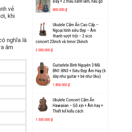
Đầy + 2 màu xanh lam, nâu gỗ
ạnh vẻ
800.000
₫
i, khi
Ukulele Cẩm Ấn Cao Cấp –
Ngoại hình siêu đẹp – Âm
thanh vượt trội – 2 size
có nghĩa là
concert 23inch và tenor 26inch
 ra âm
2.000.000
₫
Guitarlele Bình Nguyên 3 Mã
BN1-BN3 + Siêu Đẹp Âm Hay (6
dây như guitar + bé như Uku)
1.800.000
₫
Ukulele Concert Cẩm Ấn
Hawaiian – Gỗ xịn + Âm hay +
Thiết kế kiểu cách
1.500.000
₫