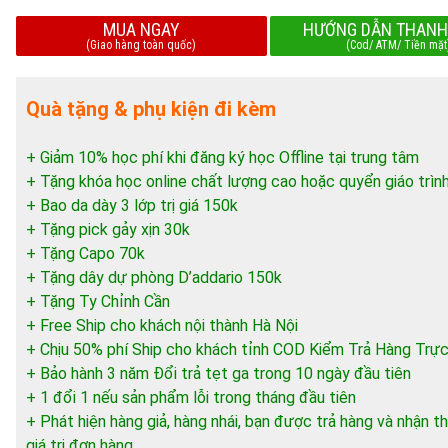
MUA NGAY
HƯỚNG DẪN THANH
(Giao hàng toàn quốc)
(Cod/ ATM/ Tiền mặt
Quà tặng & phụ kiện đi kèm
+ Giảm 10% học phí khi đăng ký học Offline tại trung tâm
+ Tặng khóa học online chất lượng cao hoặc quyển giáo trìn
+ Bao da dày 3 lớp trị giá 150k
+ Tặng pick gảy xịn 30k
+ Tặng Capo 70k
+ Tặng dây dự phòng D’addario 150k
+ Tặng Ty Chỉnh Cần
+ Free Ship cho khách nội thành Hà Nội
+ Chịu 50% phí Ship cho khách tỉnh COD Kiểm Trả Hàng Trực
+ Bảo hành 3 năm Đổi trả tẹt ga trong 10 ngày đầu tiên
+ 1 đổi 1 nếu sản phẩm lỗi trong tháng đầu tiên
+ Phát hiện hàng giả, hàng nhái, bạn được trả hàng và nhận
giá trị đơn hàng