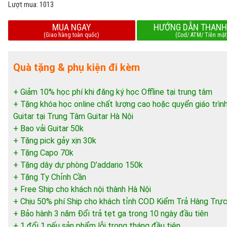
Lượt mua:
1013
MUA NGAY
HƯỚNG DẪN THANH
(Giao hàng toàn quốc)
(Cod/ ATM/ Tiền mặt
Quà tặng & phụ kiện đi kèm
+ Giảm 10% học phí khi đăng ký học Offline tại trung tâm
+ Tặng khóa học online chất lượng cao hoặc quyển giáo trìn
Guitar tại Trung Tâm Guitar Hà Nội
+ Bao vải Guitar 50k
+ Tặng pick gảy xịn 30k
+ Tặng Capo 70k
+ Tặng dây dự phòng D’addario 150k
+ Tặng Ty Chỉnh Cần
+ Free Ship cho khách nội thành Hà Nội
+ Chịu 50% phí Ship cho khách tỉnh COD Kiểm Trả Hàng Trực
+ Bảo hành 3 năm Đổi trả tẹt ga trong 10 ngày đầu tiên
+ 1 đổi 1 nếu sản phẩm lỗi trong tháng đầu tiên