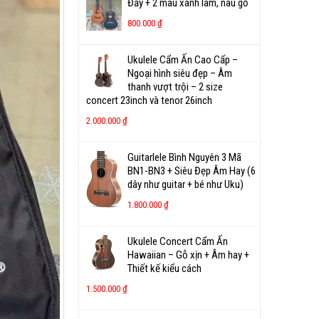
Đầy + 2 màu xanh lam, nâu gỗ
800.000
₫
Ukulele Cẩm Ấn Cao Cấp –
Ngoại hình siêu đẹp – Âm
thanh vượt trội – 2 size
concert 23inch và tenor 26inch
2.000.000
₫
Guitarlele Bình Nguyên 3 Mã
BN1-BN3 + Siêu Đẹp Âm Hay (6
dây như guitar + bé như Uku)
1.800.000
₫
Ukulele Concert Cẩm Ấn
Hawaiian – Gỗ xịn + Âm hay +
Thiết kế kiểu cách
1.500.000
₫