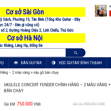
Cơ sở Sài Gòn
ỹ Sách, Phường 15, Tân Bình (Tổng Kho Guitar - Đầy
c 24/7 - Đàn gì cũng có)
 số 2, Đường Hoàng Diệu 2, Linh Chiểu, Thủ Đức
Cơ sở Hà Nội
úc Kháng, Láng Hạ, Đống Đa
VỤ
ĐÀN GUITAR
HỌC GUITAR BÌNH THẠNH
 Hãng – 2 màu vàng + nâu gỗ bán chạy
UKULELE CONCERT FENDER CHÍNH HÃNG – 2 MÀU VÀNG +
BÁN CHẠY
750.000
Giá cũ: 800.000
VNĐ
Giá KM:
VNĐ