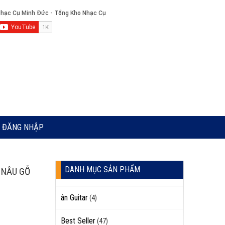
ĐĂNG NHẬP
DANH MỤC SẢN PHẨM
 NÂU GỖ
ân Guitar
(4)
Best Seller
(47)