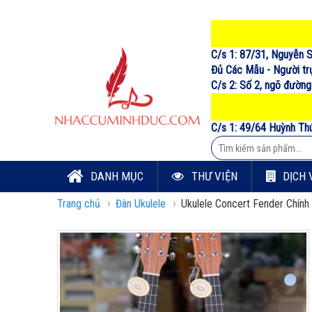
C/s 1: 87/31, Nguyễn S
Đủ Các Mẫu - Người trự
C/s 2: Số 2, ngõ đường
C/s 1: 49/64 Huỳnh Th
DANH MỤC
THƯ VIỆN
DỊCH 
›
›
Trang chủ
Đàn Ukulele
Ukulele Concert Fender Chính