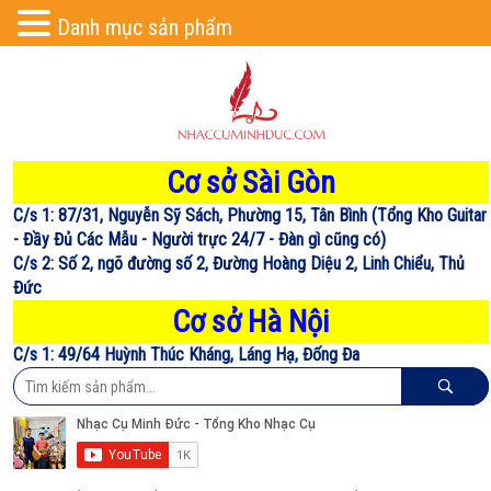
Danh mục sản phẩm
Cơ sở Sài Gòn
C/s 1: 87/31, Nguyễn Sỹ Sách, Phường 15, Tân Bình (Tổng Kho Guitar
- Đầy Đủ Các Mẫu - Người trực 24/7 - Đàn gì cũng có)
C/s 2: Số 2, ngõ đường số 2, Đường Hoàng Diệu 2, Linh Chiểu, Thủ
Đức
Cơ sở Hà Nội
C/s 1: 49/64 Huỳnh Thúc Kháng, Láng Hạ, Đống Đa