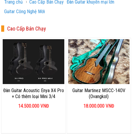
›
Trang chủ
Cao Cấp Bán Chạy
Đàn Guitar khuyến mại lớn
Guitar Công Nghệ Mới
Cao Cấp Bán Chạy
Đàn Guitar Acoustic Enya X4 Pro
Guitar Martinez MSCC-14OV
+ Có thêm loại Mini 3/4
(Ovangkol)
14.500.000
VNĐ
18.000.000
VNĐ