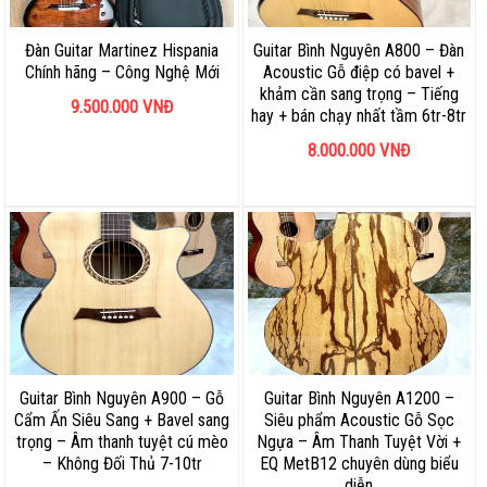
Đàn Guitar Martinez Hispania
Guitar Bình Nguyên A800 – Đàn
Chính hãng – Công Nghệ Mới
Acoustic Gỗ điệp có bavel +
khảm cần sang trọng – Tiếng
9.500.000
VNĐ
hay + bán chạy nhất tầm 6tr-8tr
8.000.000
VNĐ
Guitar Bình Nguyên A900 – Gỗ
Guitar Bình Nguyên A1200 –
Cẩm Ấn Siêu Sang + Bavel sang
Siêu phẩm Acoustic Gỗ Sọc
trọng – Âm thanh tuyệt cú mèo
Ngựa – Âm Thanh Tuyệt Vời +
– Không Đối Thủ 7-10tr
EQ MetB12 chuyên dùng biểu
diễn