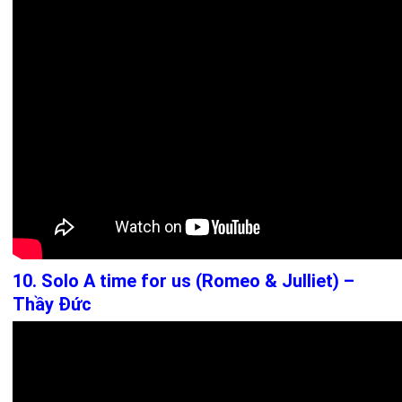
10. Solo A time for us (Romeo & Julliet) –
Thầy Đức