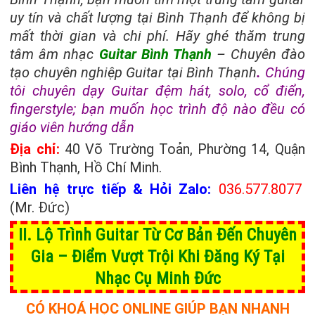
uy tín và chất lượng tại Bình Thạnh
để không bị
mất thời gian và chi phí. Hãy ghé thăm trung
tâm âm nhạc
Guitar Bình Thạnh
– Chuyên đào
tạo chuyên nghiệp Guitar tại Bình Thạnh
.
Chúng
tôi chuyên dạy Guitar đệm hát, solo, cổ điển,
fingerstyle; bạn muốn học trình độ nào đều có
giáo viên hướng dẫn
Địa chỉ:
40 Võ Trường Toản, Phường 14, Quận
Bình Thạnh, Hồ Chí Minh.
Liên hệ trực tiếp & Hỏi Zalo:
036.577.8077
(Mr. Đức)
II.
Lộ Trình Guitar Từ Cơ Bản Đến Chuyên
Gia – Điểm Vượt Trội Khi Đăng Ký Tại
Nhạc Cụ Minh Đức
CÓ KHOÁ HỌC ONLINE GIÚP BẠN NHANH