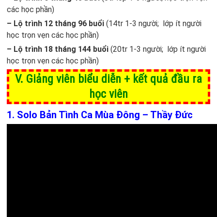
các học phần)
– Lộ trình 12 tháng 96 buổi
(14tr 1-3 người; lớp ít người
học trọn vẹn các học phần)
– Lộ trình 18 tháng 144 buổi
(20tr 1-3 người; lớp ít người
học trọn vẹn các học phần)
V. Giảng viên biểu diễn + kết quả đầu ra
học viên
1. Solo Bản Tình Ca Mùa Đông – Thầy Đức