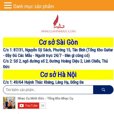
Danh mục sản phẩm
Cơ sở Sài Gòn
C/s 1: 87/31, Nguyễn Sỹ Sách, Phường 15, Tân Bình (Tổng Kho Guitar
- Đầy Đủ Các Mẫu - Người trực 24/7 - Đàn gì cũng có)
C/s 2: Số 2, ngõ đường số 2, Đường Hoàng Diệu 2, Linh Chiểu, Thủ
Đức
Cơ sở Hà Nội
C/s 1: 49/64 Huỳnh Thúc Kháng, Láng Hạ, Đống Đa